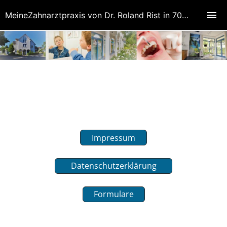
MeineZahnarztpraxis von Dr. Roland Rist in 70771 Leinfelden-Echterdingen (Oberaichen)
Impressum
Datenschutzerklärung
Formulare