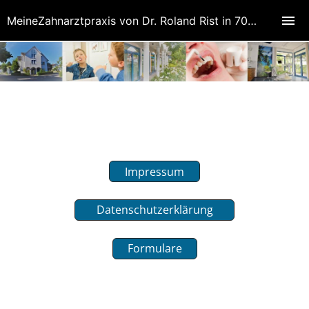
MeineZahnarztpraxis von Dr. Roland Rist in 70771 Leinfelden-Echterdingen (Oberaichen)
Impressum
Datenschutzerklärung
Formulare