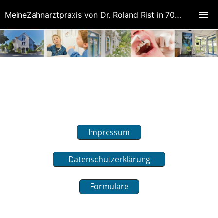
MeineZahnarztpraxis von Dr. Roland Rist in 70771 Leinfelden-Echterdingen (Oberaichen)
Impressum
Datenschutzerklärung
Formulare